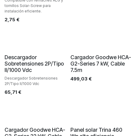
Compatible con remaches ALG y
tornillos Solar-Screw para
instalación eficiente.
2,75
€
Descargador
Cargador Goodwe HCA-
Sobretensiones 2P/Tipo
G2-Series 7 kW, Cable
II/1000 Vdc
7.5m
Descargador Sobretensiones
499,03
€
2P/Tipo II/1000 Vdc
65,71
€
Cargador Goodwe HCA-
Panel solar Trina 460