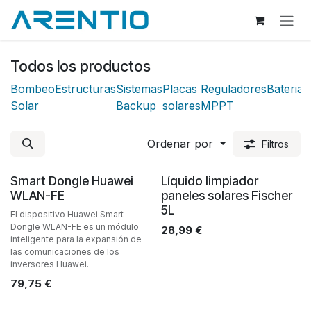
Ir al contenido
Todos los productos
Bombeo
Estructuras
Sistemas
Placas
Reguladores
Baterias
Solar
Backup
solares
MPPT
Ordenar por
Filtros
Smart Dongle Huawei
Líquido limpiador
WLAN-FE
paneles solares Fischer
5L
El dispositivo Huawei Smart
Dongle WLAN-FE es un módulo
28,99
€
inteligente para la expansión de
las comunicaciones de los
inversores Huawei.
79,75
€