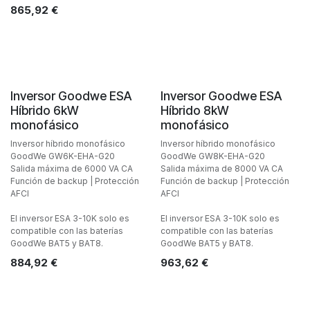
865,92
€
Inversor Goodwe ESA
Inversor Goodwe ESA
Híbrido 6kW
Híbrido 8kW
monofásico
monofásico
Inversor híbrido monofásico
Inversor híbrido monofásico
GoodWe GW6K-EHA-G20
GoodWe GW8K-EHA-G20
Salida máxima de 6000 VA CA
Salida máxima de 8000 VA CA
Función de backup | Protección
Función de backup | Protección
AFCI
AFCI
El inversor ESA 3-10K solo es
El inversor ESA 3-10K solo es
compatible con las baterías
compatible con las baterías
GoodWe BAT5 y BAT8.
GoodWe BAT5 y BAT8.
884,92
€
963,62
€