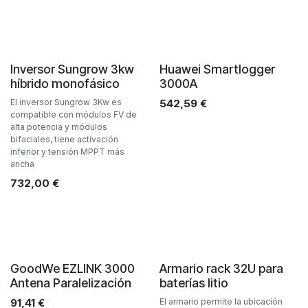
Inversor Sungrow 3kw
Huawei Smartlogger
híbrido monofásico
3000A
El inversor Sungrow 3Kw es
542,59
€
compatible con módulos FV de
alta potencia y módulos
bifaciales, tiene activación
inferior y tensión MPPT más
ancha
732,00
€
GoodWe EZLINK 3000
Armario rack 32U para
Antena Paralelización
baterías litio
91,41
€
El armario permite la ubicación