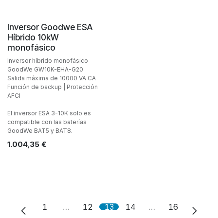
Inversor Goodwe ESA
Híbrido 10kW
monofásico
Inversor híbrido monofásico
GoodWe GW10K-EHA-G20
Salida máxima de 10000 VA CA
Función de backup | Protección
AFCI
El inversor ESA 3-10K solo es
compatible con las baterías
GoodWe BAT5 y BAT8.
1.004,35
€
1
…
12
13
14
…
16