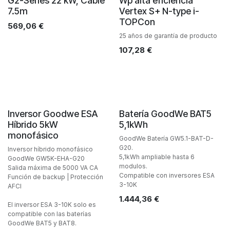
G2-Series 22 kW, Cable
Wp alta eficiencia
7.5m
Vertex S+ N-type i-
TOPCon
569,06
€
25 años de garantía de producto
107,28
€
Inversor Goodwe ESA
Batería GoodWe BAT5
Híbrido 5kW
5,1kWh
monofásico
GoodWe Batería GW5.1-BAT-D-
G20.
Inversor híbrido monofásico
5,1kWh ampliable hasta 6
GoodWe GW5K-EHA-G20
modulos.
Salida máxima de 5000 VA CA
Compatible con inversores ESA
Función de backup | Protección
3-10K
AFCI
1.444,36
€
El inversor ESA 3-10K solo es
compatible con las baterías
GoodWe BAT5 y BAT8.