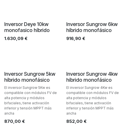
Inversor Deye 10kw
Inversor Sungrow 6kw
monofasico híbrido
híbrido monofásico
1.630,09
€
916,90
€
Inversor Sungrow 5kw
Inversor Sungrow 4kw
híbrido monofásico
híbrido monofásico
El inversor Sungrow 5Kw es
El inversor Sungrow 4Kw es
compatible con módulos FV de
compatible con módulos FV de
alta potencia y módulos
alta potencia y módulos
bifaciales, tiene activación
bifaciales, tiene activación
inferior y tensión MPPT más
inferior y tensión MPPT más
ancha
ancha
870,00
€
852,00
€