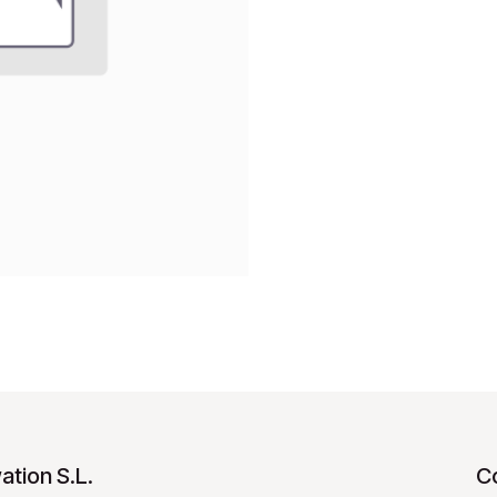
tion S.L.
C