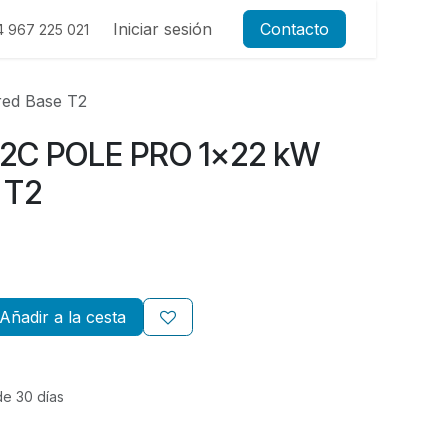
Iniciar sesión
Contacto
4 967 225 021
ed Base T2
V2C POLE PRO 1x22 kW
 T2
Añadir a la cesta
de 30 días